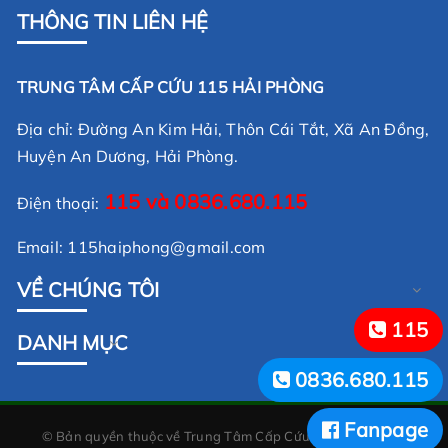
THÔNG TIN LIÊN HỆ
TRUNG TÂM CẤP CỨU 115 HẢI PHÒNG
Địa chỉ: Đường An Kim Hải, Thôn Cái Tắt, Xã An Đồng,
Huyện An Dương, Hải Phòng.
115 và
0836.680.115
Điện thoại:
Email: 115haiphong@gmail.com
XEM THÊM
VỀ CHÚNG TÔI
115
DANH MỤC
0836.680.115
Fanpage
© Bản quyền thuộc về
Trung Tâm Cấp Cứu 115 Hải Phòng