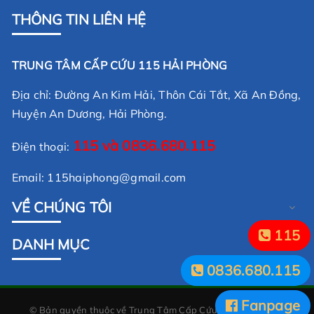
THÔNG TIN LIÊN HỆ
Trung tâm Cấp cứu 115 Hải Phòng mời báo giá cung cấp Val
TRUNG TÂM CẤP CỨU 115 HẢI PHÒNG
cứu
XEM THÊM
Địa chỉ: Đường An Kim Hải, Thôn Cái Tắt, Xã An Đồng,
Huyện An Dương, Hải Phòng.
115 và
0836.680.115
Điện thoại:
Email: 115haiphong@gmail.com
VỀ CHÚNG TÔI
115
DANH MỤC
THƯ MỜI BÁO GIÁ
0836.680.115
Fanpage
© Bản quyền thuộc về
Trung Tâm Cấp Cứu 115 Hải Phòng