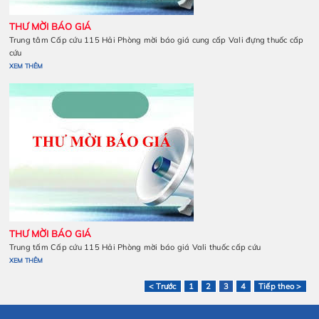
Trung tâm cấp cứu 115 Hải Phòng thông báo tới các đơn vị c
vấn lập Báo cáo kinh tế kỹ thuật, thiết kế và dự toán gửi bá
khảo, xây dựng giá gói thầu; làm cơ sở tổ chức lựa chọn nhà
trình sửa chữa khắc phục hậu quả sau bão số 3 tại Trung tâ
XEM THÊM
THƯ MỜI BÁO GIÁ
< Trước
1
2
3
4
Tiếp theo >