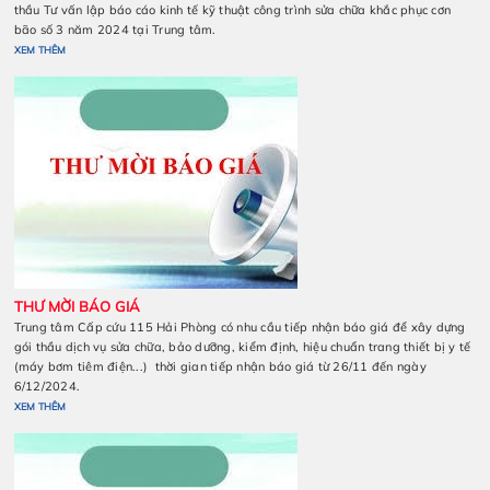
Trung tâm Cấp cứu 115 Hải Phòng thông báo kết quả lựa chọ
thầu Tư vấn lập báo cáo kinh tế kỹ thuật công trình sửa chữ
bão số 3 năm 2024 tại Trung tâm.
THÔNG BÁO
XEM THÊM